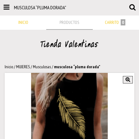
MUSCULOSA “PLUMA DORADA"
INICIO
PRODUCTOS
CARRITO
0
Inicio
/
MUJERES
/
Musculosas
/
musculosa “pluma dorada"