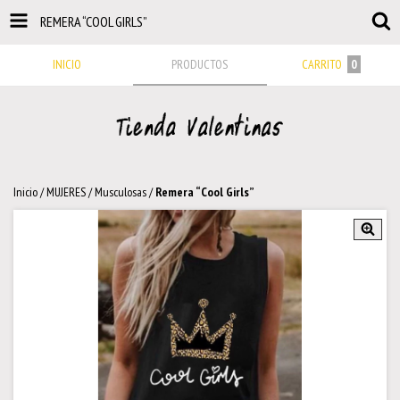
REMERA “COOL GIRLS”
INICIO
PRODUCTOS
CARRITO
0
Inicio
/
MUJERES
/
Musculosas
/
Remera “Cool Girls”