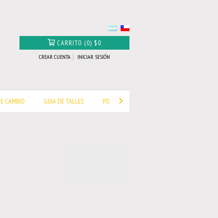
CARRITO
(
0
)
$0
CREAR CUENTA
INICIAR SESIÓN
DE CAMBIO
GUIA DE TALLES
POLÍTICA DE CAMBIOS Y DEVOLUCIONES.