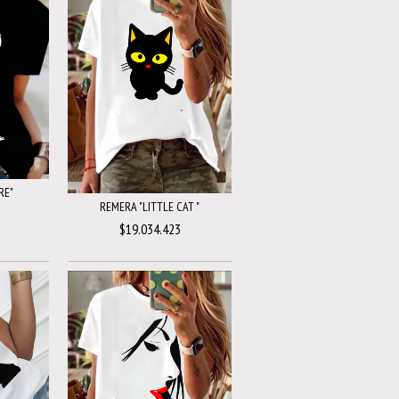
RE"
REMERA "LITTLE CAT "
$19.034.423