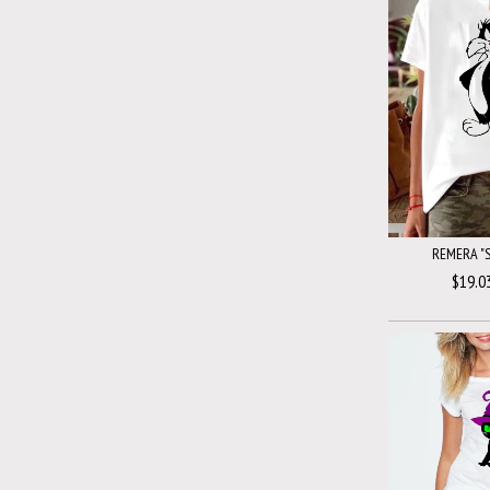
REMERA "S
$19.0